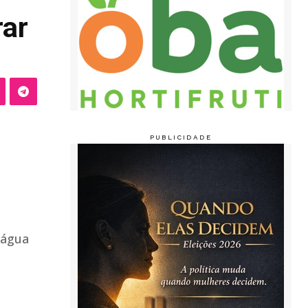
rar
 água