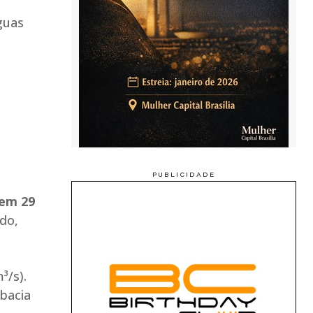
guas
 em 29
do,
³/s).
 bacia