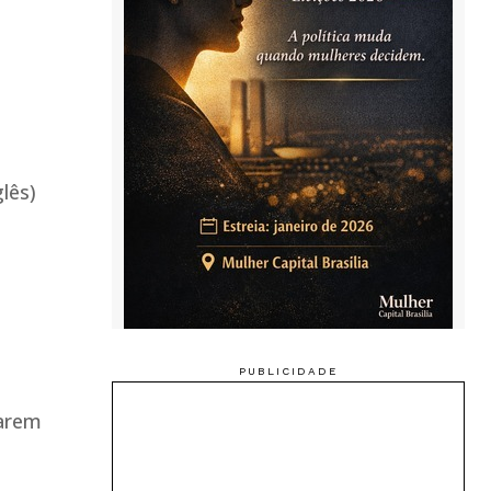
lês)
tarem