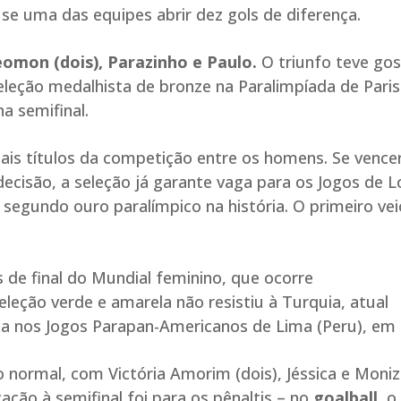
e uma das equipes abrir dez gols de diferença.
 Leomon (dois), Parazinho e Paulo.
O triunfo teve go
seleção medalhista de bronze na Paralimpíada de Paris
a semifinal.
ais títulos da competição entre os homens. Se vence
à decisão, a seleção já garante vaga para os Jogos de L
 segundo ouro paralímpico na história. O primeiro ve
de final do Mundial feminino, que ocorre
eção verde e amarela não resistiu à Turquia, atual
a nos Jogos Parapan-Americanos de Lima (Peru), em 
ormal, com Victória Amorim (dois), Jéssica e Moni
cação à semifinal foi para os pênaltis – no
goalball
, o