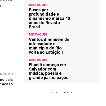
em
DESTAQUES
Busca por
profundidade e
dinamismo marca 40
anos do Revista
Brasil
DESTAQUES
Ventos diminuem de
intensidade e
município do Rio
volta ao Estágio 1
DESTAQUES
Flipelô começa em
Salvador com
música, poesia e
PRÓXIMO
grande participação
no país
r acaso