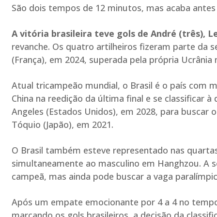
São dois tempos de 12 minutos, mas acaba antes s
A vitória brasileira teve gols de André (três),
revanche. Os quatro artilheiros fizeram parte da 
(França), em 2024, superada pela própria Ucrânia n
Atual tricampeão mundial, o Brasil é o país com m
China na reedição da última final e se classificar 
Angeles (Estados Unidos), em 2028, para buscar o
Tóquio (Japão), em 2021.
O Brasil também esteve representado nas quartas 
simultaneamente ao masculino em Hanghzou. A sel
campeã, mas ainda pode buscar a vaga paralímpic
Após um empate emocionante por 4 a 4 no tempo n
marcando os gols brasileiros, a decisão da classifi