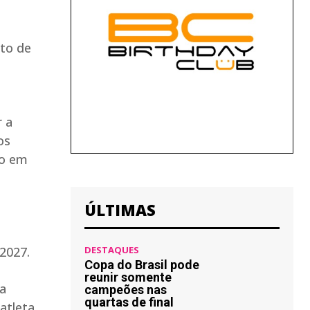
sto de
r a
os
io em
ÚLTIMAS
2027.
DESTAQUES
Copa do Brasil pode
reunir somente
za
campeões nas
quartas de final
 atleta