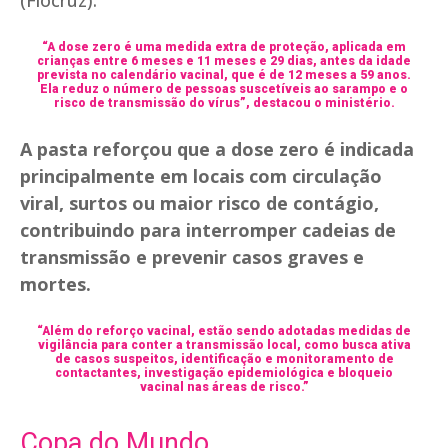
(Fiocruz).
“A dose zero é uma medida extra de proteção, aplicada em
crianças entre 6 meses e 11 meses e 29 dias, antes da idade
prevista no calendário vacinal, que é de 12 meses a 59 anos.
Ela reduz o número de pessoas suscetíveis ao sarampo e o
risco de transmissão do vírus”, destacou o ministério.
A pasta reforçou que a dose zero é indicada
principalmente em locais com circulação
viral, surtos ou maior risco de contágio,
contribuindo para interromper cadeias de
transmissão e prevenir casos graves e
mortes.
“Além do reforço vacinal, estão sendo adotadas medidas de
vigilância para conter a transmissão local, como busca ativa
de casos suspeitos, identificação e monitoramento de
contactantes, investigação epidemiológica e bloqueio
vacinal nas áreas de risco.”
Copa do Mundo