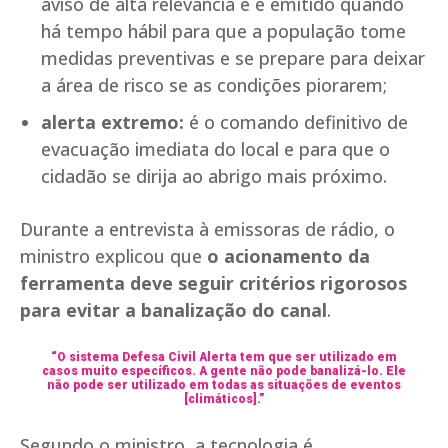
aviso de alta relevância e é emitido quando
há tempo hábil para que a população tome
medidas preventivas e se prepare para deixar
a área de risco se as condições piorarem;
alerta extremo:
é o comando definitivo de
evacuação imediata do local e para que o
cidadão se dirija ao abrigo mais próximo.
Durante a entrevista à emissoras de rádio, o
ministro explicou que
o acionamento da
ferramenta deve seguir critérios rigorosos
para evitar a banalização do canal
.
“O sistema Defesa Civil Alerta tem que ser utilizado em
casos muito específicos. A gente não pode banalizá-lo. Ele
não pode ser utilizado em todas as situações de eventos
[climáticos].”
Segundo o ministro, a tecnologia é