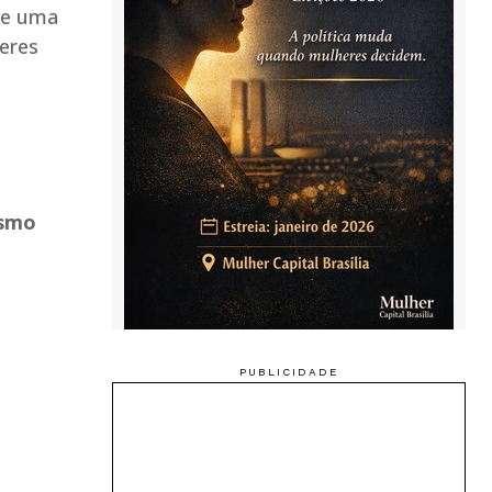
õe uma
heres
ismo