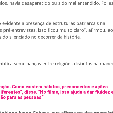
ulos, havia desaparecido ou sido mal entendido. Foi e
 evidente a presença de estruturas patriarcais na
s pré-entrevistas, isso ficou muito claro”, afirmou, ao
do silenciado no decorrer da história.
fica semelhanças entre religiões distintas na manei
nção. Como existem hábitos, preconceitos e ações
erentes”, disse. “No filme, isso ajuda a dar fluidez 
o para as pessoas.”
 teóloga Ivone Gebara, que afirma no documentári