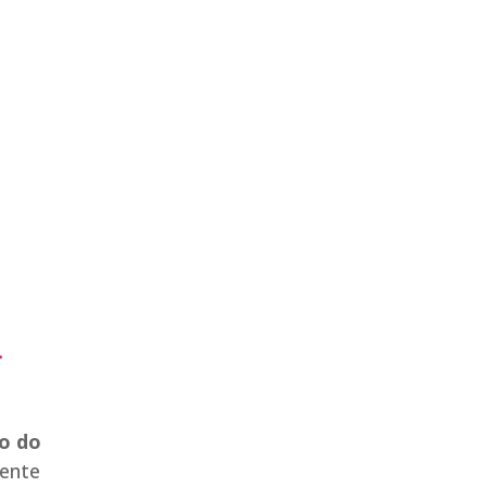
.
go do
gente