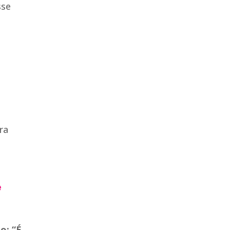
sse
ra
e
o: “É