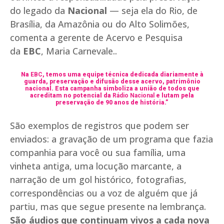
do legado da
Nacional
— seja ela do Rio, de
Brasília, da Amazônia ou do Alto Solimões,
comenta a gerente de Acervo e Pesquisa
da
EBC
, Maria Carnevale..
Na
EBC
, temos uma equipe técnica dedicada diariamente à
guarda, preservação e difusão desse acervo, patrimônio
nacional. Esta campanha simboliza a união de todos que
acreditam no potencial da
Rádio Nacional
e lutam pela
preservação de 90 anos de história.”
São exemplos de registros que podem ser
enviados: a gravação de um programa que fazia
companhia para você ou sua família, uma
vinheta antiga, uma locução marcante, a
narração de um gol histórico, fotografias,
correspondências ou a voz de alguém que já
partiu, mas que segue presente na lembrança.
São áudios que continuam vivos a cada nova