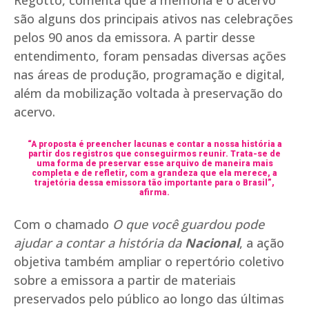
Regotto, comenta que a memória e o acervo
são alguns dos principais ativos nas celebrações
pelos 90 anos da emissora. A partir desse
entendimento, foram pensadas diversas ações
nas áreas de produção, programação e digital,
além da mobilização voltada à preservação do
acervo.
“A proposta é preencher lacunas e contar a nossa história a
partir dos registros que conseguirmos reunir. Trata-se de
uma forma de preservar esse arquivo de maneira mais
completa e de refletir, com a grandeza que ela merece, a
trajetória dessa emissora tão importante para o Brasil”,
afirma.
Com o chamado
O que você guardou pode
ajudar a contar a história da
Nacional
, a ação
objetiva também ampliar o repertório coletivo
sobre a emissora a partir de materiais
preservados pelo público ao longo das últimas