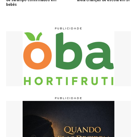
de sarampo confirmados em
afeta crianças de escola em SP
bebês