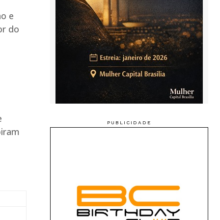
no e
or do
e
biram