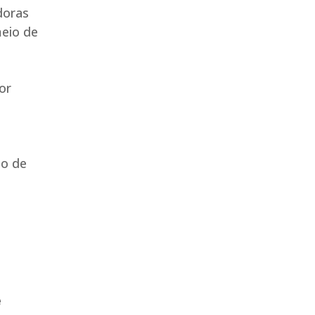
doras
meio de
or
ão de
e