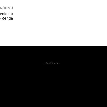
PRÓXIMO
veis no
e Renda
- Publicidade -