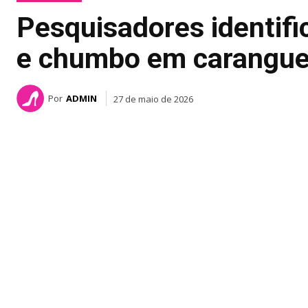
Pesquisadores identif
e chumbo em carangue
Por
ADMIN
27 de maio de 2026