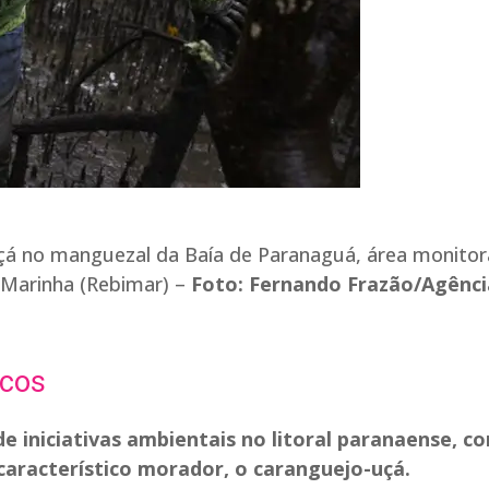
çá no manguezal da Baía de Paranaguá, área monito
 Marinha (Rebimar) –
Foto: Fernando Frazão/Agênci
icos
e iniciativas ambientais no litoral paranaense, c
aracterístico morador, o caranguejo-uçá.