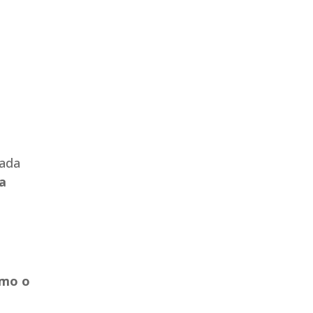
rada
a
omo o