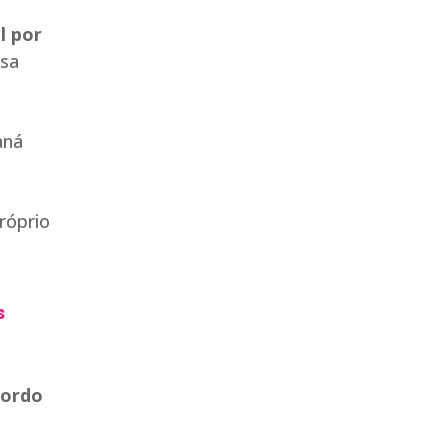
l por
ssa
aná
róprio
s
cordo