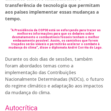
transferência de tecnologia que permitam
aos países implementar essas mudanças a
tempo.
“A Presidência da COP30 está se esforçando para trazer as
melhores informações para que os debates sobre
desmatamento e combustíveis fósseis tenham o melhor
embasamento possível. Assim, os caminhos que forem
traçados serão viáveis e permitirão acelerar o combate à
mudança do clima”, disse o diplomata André Corrêa do Lago.
Durante os dois dias de sessões, também
foram abordados temas como a
implementação das Contribuições
Nacionalmente Determinadas (NDCs), o futuro
do regime climático e adaptação aos impactos
da mudança do clima.
Autocrítica