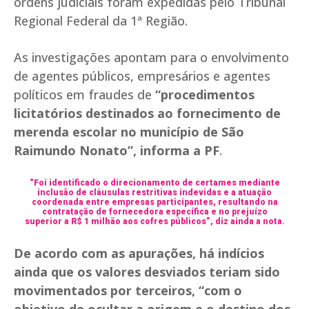
ordens judiciais foram expedidas pelo Tribunal
Regional Federal da 1ª Região.
As investigações apontam para o envolvimento
de agentes públicos, empresários e agentes
políticos em fraudes de
“procedimentos
licitatórios destinados ao fornecimento de
merenda escolar no município de São
Raimundo Nonato”, informa a PF
.
“Foi identificado o direcionamento de certames mediante
inclusão de cláusulas restritivas indevidas e a atuação
coordenada entre empresas participantes, resultando na
contratação de fornecedora específica e no prejuízo
superior a R$ 1 milhão aos cofres públicos”, diz ainda a nota.
De acordo com as apurações, há indícios
ainda que os valores desviados teriam sido
movimentados por terceiros, “com o