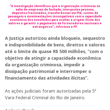
“A investigação identificou que a organização criminosa se
valia de empresas de fachada, interpostas pessoas,
depósitos fracionados, transferências via PIX, contas de
passagem e movimentações incompatíveis com a capacidade
econômica dos envolvidos para ocultar a origem ilícita dos
valores e garantir o pagamento de fornecedores nacionais e
estrangeiros”, informou a PF.
A Justiça autorizou ainda bloqueio, sequestro
e indisponibilidade de bens, direitos e valores
até o limite de quase R$ 500 milhões, “com o
objetivo de atingir a capacidade econômica
da organização criminosa, impedir a
dissipação patrimonial e interromper o
financiamento das atividades ilícitas”.
As ações judiciais foram autorizadas pela 5ª
Vara Federal Criminal do Rio de Janeiro.