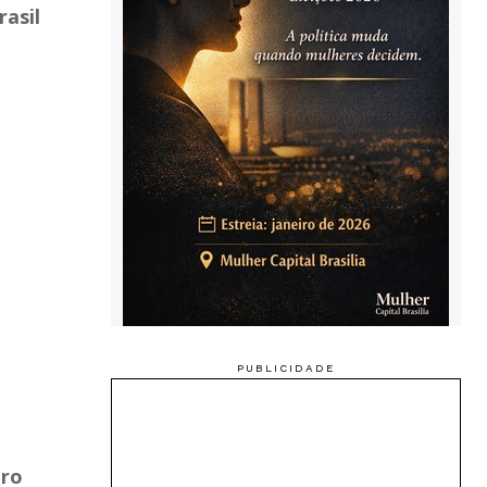
asil
tro