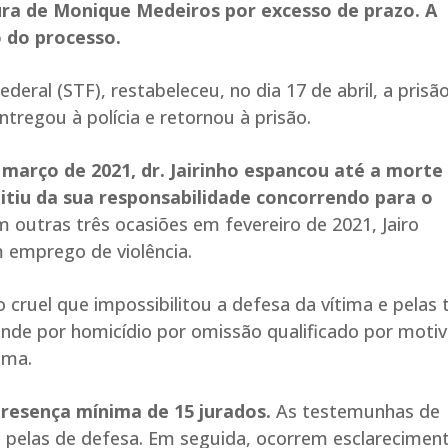
ura de Monique Medeiros por excesso de prazo. A
 do processo.
eral (STF), restabeleceu, no dia 17 de abril, a prisã
ntregou à polícia e retornou à prisão.
março de 2021, dr. Jairinho espancou até a morte
iu da sua responsabilidade concorrendo para o
 outras três ocasiões em fevereiro de 2021, Jairo
 emprego de violência.
 cruel que impossibilitou a defesa da vítima e pelas 
onde por
homicídio por omissão qualificado por moti
ima.
presença mínima de 15 jurados.
As testemunhas de
s pelas de defesa. Em seguida, ocorrem esclarecimen