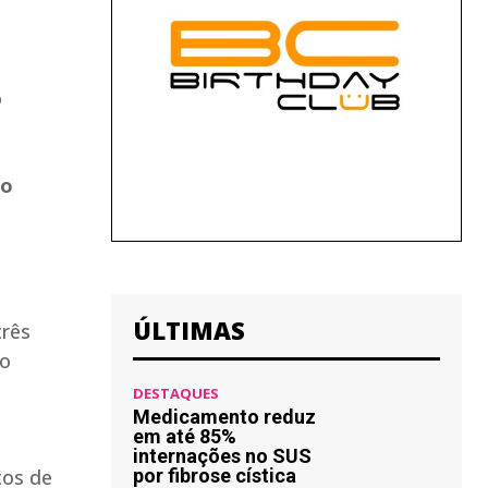
o
 o
ÚLTIMAS
três
vo
DESTAQUES
Medicamento reduz
em até 85%
internações no SUS
tos de
por fibrose cística