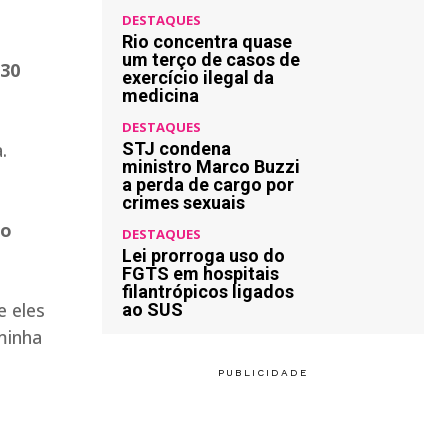
DESTAQUES
Rio concentra quase
um terço de casos de
h30
exercício ilegal da
medicina
DESTAQUES
.
STJ condena
ministro Marco Buzzi
a perda de cargo por
crimes sexuais
ro
DESTAQUES
Lei prorroga uso do
FGTS em hospitais
filantrópicos ligados
e eles
ao SUS
minha