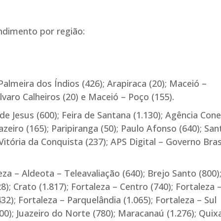
endimento por região:
Palmeira dos Índios (426); Arapiraca (20); Maceió –
lvaro Calheiros (20) e Maceió – Poço (155).
 de Jesus (600); Feira de Santana (1.130); Agência Con
azeiro (165); Paripiranga (50); Paulo Afonso (640); San
 Vitória da Conquista (237); APS Digital – Governo Bras
za – Aldeota – Teleavaliação (640); Brejo Santo (800)
; Crato (1.817); Fortaleza – Centro (740); Fortaleza 
32); Fortaleza – Parquelândia (1.065); Fortaleza – Sul
(800); Juazeiro do Norte (780); Maracanaú (1.276); Qui