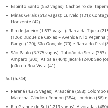
Espírito Santo (552 vagas): Cachoeiro de Itapem
Minas Gerais (513 vagas): Curvelo (121); Contag
Horizonte (42).
Rio de Janeiro (1.633 vagas): Barra da Tijuca (2
(126); Duque de Caxias – Avenida Nilo Peçanha (28
Bangu (120); São Gonçalo (70) e Barra do Piraí (8
São Paulo (3.775 vagas): Taboão da Serra (353); 
Amparo (300); Atibaia (464); Jacaré (240); São Jo
João da Boa Vista (41).
Sul (5.744)
Paraná (4.375 vagas): Araucária (588); Colombo (
Marechal Cândido Rondon (384); Londrina (56) e
Rio Grande do Sul (1.219 vagas): Alvoradas (480)