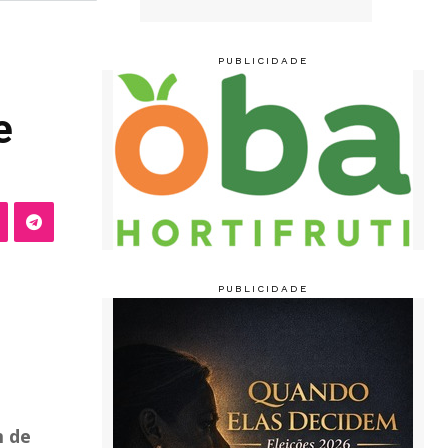
e
m de