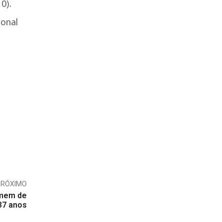
0).
ional
PRÓXIMO
omem de
37 anos