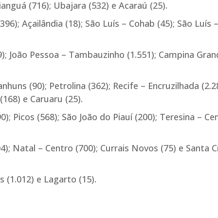
ianguá (716); Ubajara (532) e Acaraú (25).
6); Açailândia (18); São Luís – Cohab (45); São Luís 
09); João Pessoa – Tambauzinho (1.551); Campina Gran
huns (90); Petrolina (362); Recife – Encruzilhada (2.2
(168) e Caruaru (25).
90); Picos (568); São João do Piauí (200); Teresina – Ce
4); Natal – Centro (700); Currais Novos (75) e Santa C
 (1.012) e Lagarto (15).