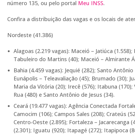
número 135, ou pelo portal
Meu INSS
.
Confira a distribuição das vagas e os locais de at
Nordeste (41.386)
Alagoas (2.219 vagas): Maceió – Jatiúca (1.558); 
Tabuleiro do Martins (40); Maceió – Almirante Á
Bahia (4.459 vagas): Jequié (282); Santo Antônio
Eunápolis – Teleavaliação (45); Brumado (30); Ju
Maria da Vitória (20); Irecê (576); Itabuna (170);
Rua (480) e Santo Antônio de Jesus (34).
Ceará (19.477 vagas): Agência Conectada Fortale
Camocim (106); Campos Sales (208); Crateús (528)
Centro-Oeste (2.895); Fortaleza – Jacarecanga (4
(2.301); Iguatu (920); Itapagé (272); Itapipoca 