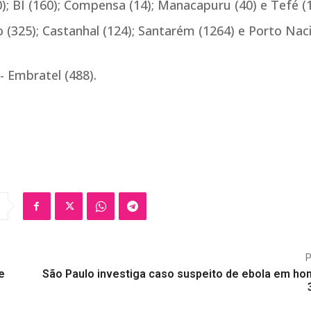
; BI (160); Compensa (14); Manacapuru (40) e Tefé (1
o (325); Castanhal (124); Santarém (1264) e Porto Nac
- Embratel (488).
e
São Paulo investiga caso suspeito de ebola em h