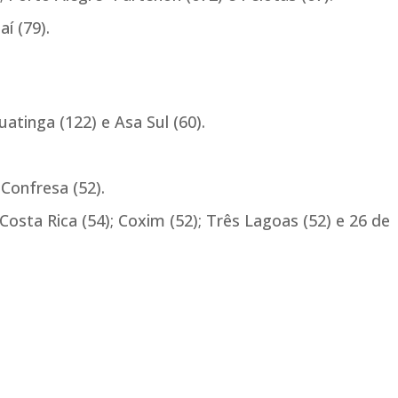
í (79).
uatinga (122) e Asa Sul (60).
Confresa (52).
osta Rica (54); Coxim (52); Três Lagoas (52) e 26 de