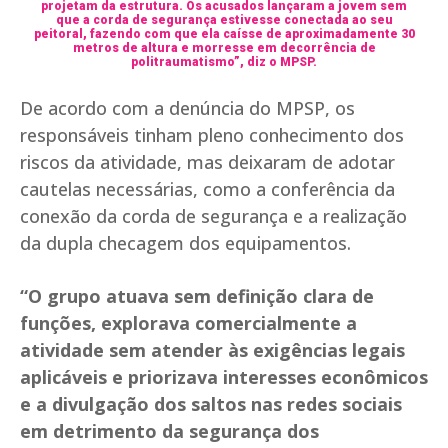
projetam da estrutura. Os acusados lançaram a jovem sem
que a corda de segurança estivesse conectada ao seu
peitoral, fazendo com que ela caísse de aproximadamente 30
metros de altura e morresse em decorrência de
politraumatismo”, diz o MPSP.
De acordo com a denúncia do MPSP, os
responsáveis tinham pleno conhecimento dos
riscos da atividade, mas deixaram de adotar
cautelas necessárias, como a conferência da
conexão da corda de segurança e a realização
da dupla checagem dos equipamentos.
“O grupo atuava sem definição clara de
funções, explorava comercialmente a
atividade sem atender às exigências legais
aplicáveis e priorizava interesses econômicos
e a divulgação dos saltos nas redes sociais
em detrimento da segurança dos