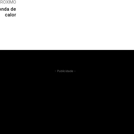
PRÓXIMO
onda de
calor
- Publicidade -