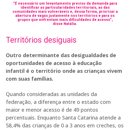
“É necessário um levantamento preciso da demanda para
identificar as particularidades territoriais, as das
comunidades mais vulneráveis e, dessa forma, priorizar a
abertura de vagas justamente nos territórios e para os
grupos que enfrentam mais dificuldades de acesso”,
disse Natália.
Territórios desiguais
Outro determinante das desigualdades de
oportunidades de acesso à educação
infantil é o território onde as crianças vivem
com suas famílias.
Quando consideradas as unidades da
federação, a diferença entre o estado com
maior e menor acesso é de 49 pontos
percentuais. Enquanto Santa Catarina atende a
58,4% das crianças de 0 a 3 anos em creches, os