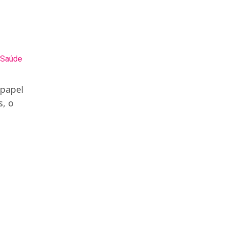
m Saúde
 papel
s, o