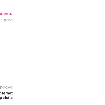
aneiro
.
es para
PRÓXIMO
internet
gratuita