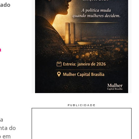
tado
a
 a
nta do
o em