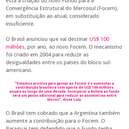
está a criação do novo Fundo para a
Convergência Estrutural do Mercosul (Focem),
em substituição ao atual, considerado
insuficiente.
O Brasil anunciou que vai destinar
US$ 100
milhões
, por ano, ao novo Focem. O mecanismo
foi criado em 2004 para reduzir as
desigualdades entre os países do bloco sul-
americano.
“Estamos prontos para passar ao Focem 2 e aumentar a
contribuição brasileira com aporte de US$ 100 milhões
anuais ao longo de uma década. Incorporar a Bolívia ao fundo
será um passo adicional para reduzir as assimetrias entre
blocos”, disse Lula.
O Brasil tem cobrado que a Argentina também
aumente a contribuição para o Focem. O
Paraguai tem defendido que o Fundo tenha