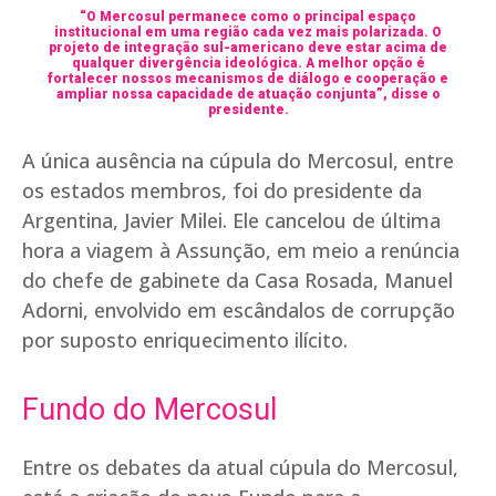
“O Mercosul permanece como o principal espaço
institucional em uma região cada vez mais polarizada. O
projeto de integração sul-americano deve estar acima de
qualquer divergência ideológica. A melhor opção é
fortalecer nossos mecanismos de diálogo e cooperação e
ampliar nossa capacidade de atuação conjunta”, disse o
presidente.
A única ausência na cúpula do Mercosul, entre
os estados membros, foi do presidente da
Argentina, Javier Milei. Ele cancelou de última
hora a viagem à Assunção, em meio a renúncia
do chefe de gabinete da Casa Rosada, Manuel
Adorni, envolvido em escândalos de corrupção
por suposto enriquecimento ilícito.
Fundo do Mercosul
Entre os debates da atual cúpula do Mercosul,