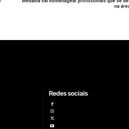
e
Medalha vai homenagear profissionais que se d
na áre
Redes sociais