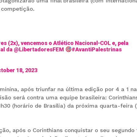
otagonizarão uma final brasileira (com Internacion
 competição.
s (2x), vencemos o Atlético Nacional-COL e, pela
nal da
@LibertadoresFEM
#AvantiPalestrinas
tober 18, 2023
nina, após triunfar na última edição por 4 a 1 na 
isão será contra uma equipe brasileira: Corinthian
h30 (horário de Brasília) da próxima quarta-feira (
ção, após o Corinthians conquistar o seu segundo t