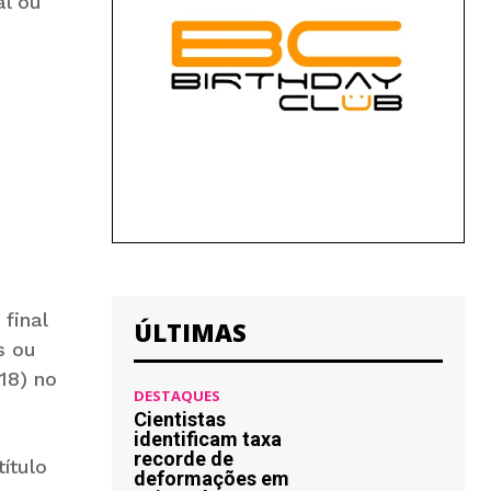
al ou
final
ÚLTIMAS
s ou
18) no
DESTAQUES
Cientistas
identificam taxa
recorde de
ítulo
deformações em