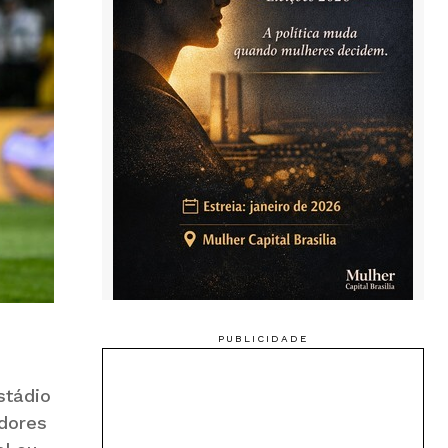
stádio
adores