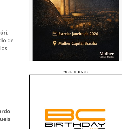
úri,
dio de
ios
ardo
queis