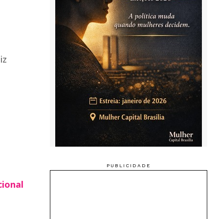
iz
cional