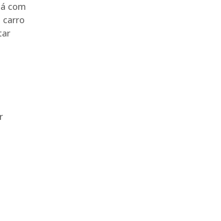
 já com
 carro
tar
r