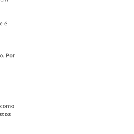
e é
lo.
Por
s como
stos