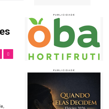
tes
e,