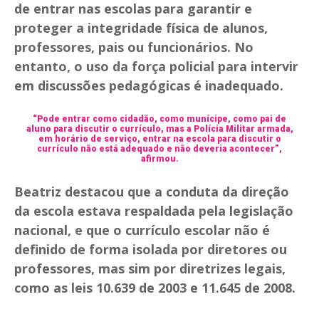
de entrar nas escolas para garantir e
proteger a integridade física de alunos,
professores, pais ou funcionários.
No
entanto, o uso da força policial para intervir
em discussões pedagógicas é inadequado.
“Pode entrar como cidadão, como munícipe, como pai de
aluno para discutir o currículo, mas a Polícia Militar armada,
em horário de serviço, entrar na escola para discutir o
currículo não está adequado e não deveria acontecer”,
afirmou.
Beatriz destacou que a conduta da direção
da escola estava respaldada pela legislação
nacional, e que o currículo escolar não é
definido de forma isolada por diretores ou
professores, mas sim por diretrizes legais,
como as leis 10.639 de 2003 e 11.645 de 2008.