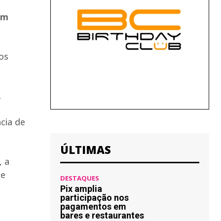
om
dos
.
cia de
ÚLTIMAS
, a
de
DESTAQUES
Pix amplia
participação nos
pagamentos em
bares e restaurantes