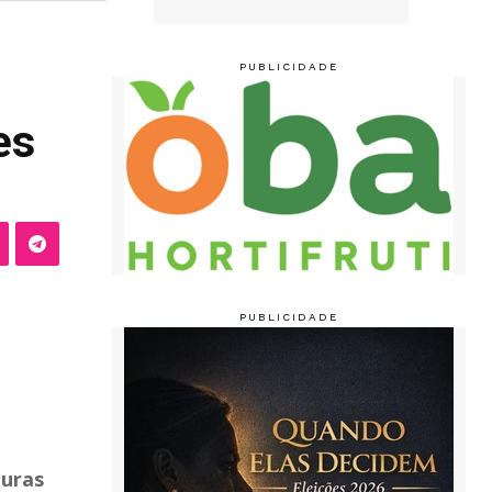
es
turas