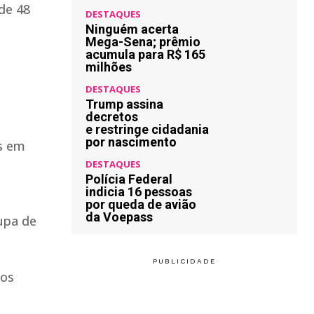
de 48
DESTAQUES
Ninguém acerta
Mega-Sena; prêmio
acumula para R$ 165
milhões
DESTAQUES
Trump assina
decretos
e restringe cidadania
por nascimento
as em
DESTAQUES
Polícia Federal
indicia 16 pessoas
por queda de avião
da Voepass
upa de
los