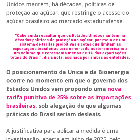
Unidos mantém, há décadas, políticas de
proteção ao açúcar, que restringe o acesso do
açúcar brasileiro ao mercado estadunidense.
“Cabe ainda ressaltar que os Estados Unidos mantêm há
décadas políticas de proteção ao açúcar, por meio de um
sistema de tarifas proibitivas e cotas que limitam as
exportações brasileiras para o mercado norte-americano a
um volume que representa menos de 1% das exportações
totais do Brasil”, diz a nota, assinada por ambas as entidades.
O posicionamento da Unica e da Bioenergia
ocorre no momento em que o governo dos
Estados Unidos vem propondo uma
nova
tarifa punitiva de 25% sobre as importações
brasileiras
, sob alegação de que algumas
práticas do Brasil seriam desleais.
A justificativa para aplicar a medida é uma
investigação, aberta em julho de 2025, pelo