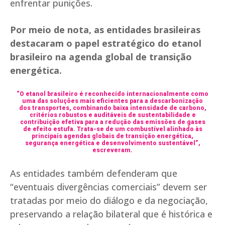
enfrentar punições.
Por meio de nota, as entidades brasileiras
destacaram o papel estratégico do etanol
brasileiro na agenda global de transição
energética.
“O etanol brasileiro é reconhecido internacionalmente como
uma das soluções mais eficientes para a descarbonização
dos transportes, combinando baixa intensidade de carbono,
critérios robustos e auditáveis de sustentabilidade e
contribuição efetiva para a redução das emissões de gases
de efeito estufa. Trata-se de um combustível alinhado às
principais agendas globais de transição energética,
segurança energética e desenvolvimento sustentável”,
escreveram.
As entidades também defenderam que
“eventuais divergências comerciais” devem ser
tratadas por meio do diálogo e da negociação,
preservando a relação bilateral que é histórica e