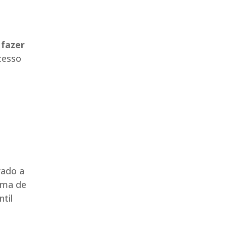
 fazer
acesso
rado a
ema de
til