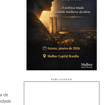
va de
lidade