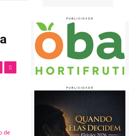
na
o de