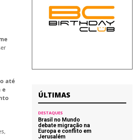
ome
ser
ão até
 e
ÚLTIMAS
ento
DESTAQUES
Brasil no Mundo
debate migração na
es,
Europa e conflito em
Jerusalém