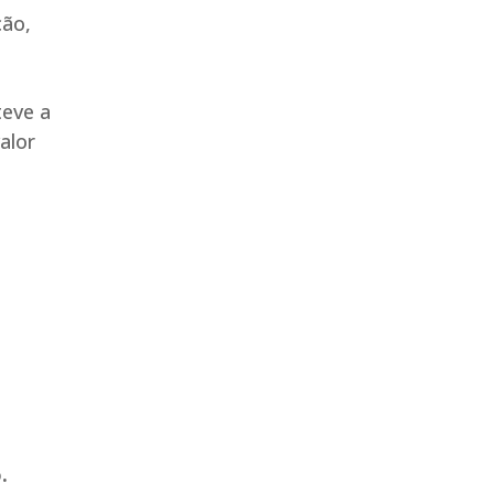
ção,
eve a
alor
.