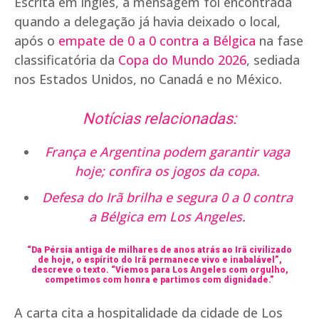
Escrita em inglês, a mensagem foi encontrada
quando a delegação já havia deixado o local,
após o
empate de 0 a 0 contra a Bélgica
na fase
classificatória da
Copa do Mundo 2026
, sediada
nos Estados Unidos, no Canadá e no México.
Notícias relacionadas:
França e Argentina podem garantir vaga
hoje; confira os jogos da copa.
Defesa do Irã brilha e segura 0 a 0 contra
a Bélgica em Los Angeles.
“Da Pérsia antiga de milhares de anos atrás ao Irã civilizado
de hoje, o espírito do Irã permanece vivo e inabalável”,
descreve o texto. “Viemos para Los Angeles com orgulho,
competimos com honra e partimos com dignidade.”
A carta cita a hospitalidade da cidade de Los