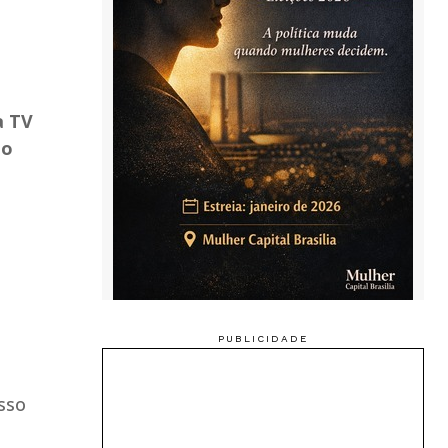
a TV
do
sso