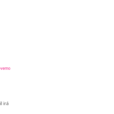
overno
l irá