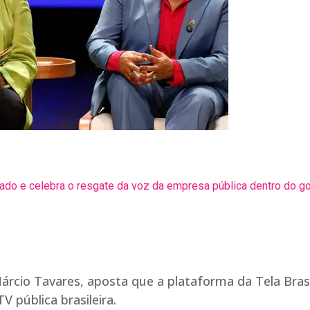
ado e celebra o resgate da voz da empresa pública dentro do g
árcio Tavares, aposta que a plataforma da Tela Brasi
V pública brasileira.