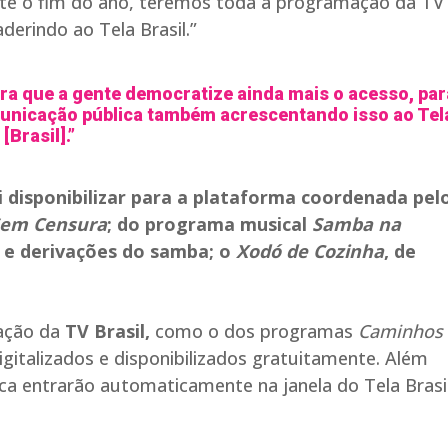
, até o fim do ano, teremos toda a programação da TV
erindo ao Tela Brasil.”
ra que a gente democratize ainda mais o acesso, par
municação pública também acrescentando isso ao Tel
[Brasil].”
i disponibilizar para a plataforma coordenada pel
em Censura
; do programa musical
Samba na
s e derivações do samba; o
Xodó de Cozinha
, de
ação da
TV Brasil,
como o dos programas
Caminhos
digitalizados e disponibilizados gratuitamente. Além
ica entrarão automaticamente na janela do Tela Brasil