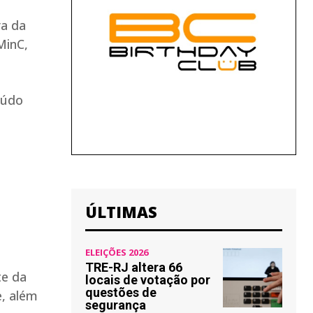
ra da
MinC,
eúdo
ÚLTIMAS
ELEIÇÕES 2026
TRE-RJ altera 66
te da
locais de votação por
questões de
e, além
segurança