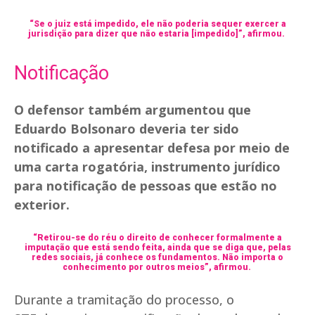
“Se o juiz está impedido, ele não poderia sequer exercer a
jurisdição para dizer que não estaria [impedido]”, afirmou.
Notificação
O defensor também argumentou que
Eduardo Bolsonaro deveria ter sido
notificado a apresentar defesa por meio de
uma carta rogatória, instrumento jurídico
para notificação de pessoas que estão no
exterior.
“Retirou-se do réu o direito de conhecer formalmente a
imputação que está sendo feita, ainda que se diga que, pelas
redes sociais, já conhece os fundamentos. Não importa o
conhecimento por outros meios”, afirmou.
Durante a tramitação do processo, o