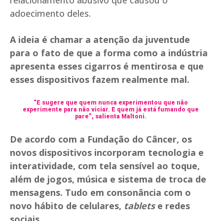
relacionamento abusivo que causou o
adoecimento deles.
A ideia é chamar a atenção da juventude
para o fato de que a forma como a indústria
apresenta esses cigarros é mentirosa e que
esses dispositivos fazem realmente mal.
“E sugere que quem nunca experimentou que não
experimente para não viciar. E quem já está fumando que
pare”, salienta Maltoni.
De acordo com a Fundação do Câncer, os
novos dispositivos incorporam tecnologia e
interatividade, com tela sensível ao toque,
além de jogos, música e sistema de troca de
mensagens. Tudo em consonância com o
novo hábito de celulares,
tablets
e redes
sociais.