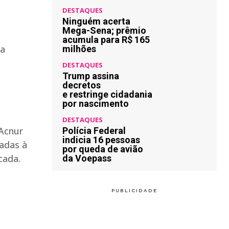
DESTAQUES
Ninguém acerta
Mega-Sena; prêmio
acumula para R$ 165
 a
milhões
DESTAQUES
Trump assina
decretos
e restringe cidadania
por nascimento
DESTAQUES
 Acnur
Polícia Federal
indicia 16 pessoas
cadas à
por queda de avião
écada.
da Voepass