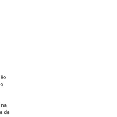
ção
mo
 na
 e de