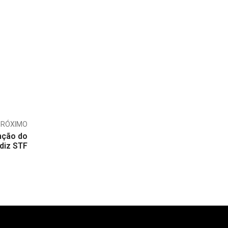
PRÓXIMO
nção do
diz STF