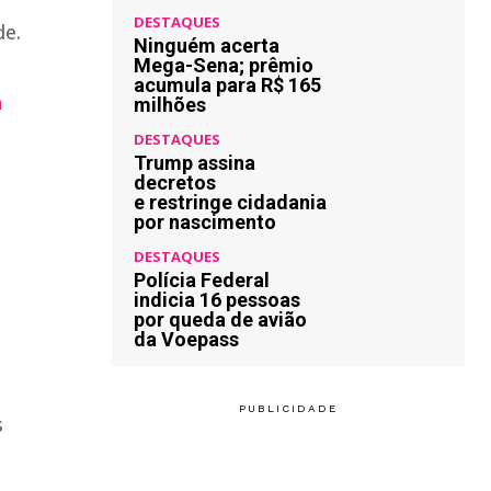
DESTAQUES
de.
Ninguém acerta
Mega-Sena; prêmio
acumula para R$ 165
a
milhões
DESTAQUES
Trump assina
decretos
e restringe cidadania
por nascimento
DESTAQUES
Polícia Federal
indicia 16 pessoas
por queda de avião
da Voepass
s