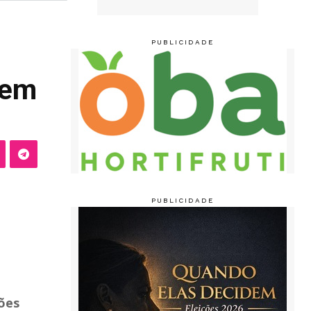
 em
hões