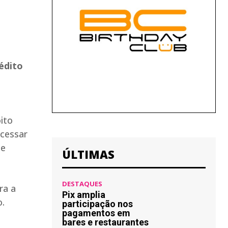
édito
a
ito
acessar
de
ÚLTIMAS
DESTAQUES
ra a
Pix amplia
.
participação nos
pagamentos em
bares e restaurantes