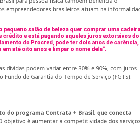
Brasil para pessoa física também beneficia o
os empreendedores brasileiros atuam na informalida
do pequeno salão de beleza quer comprar uma cadeir
 crédito e está pagando aqueles juros extorsivos do
ciamento do Procred, pode ter dois anos de carência,
a em até oito anos e limpar o nome dela”.
as dívidas podem variar entre 30% e 90%, com juros
do Fundo de Garantia do Tempo de Serviço (FGTS).
o do programa Contrata + Brasil, que conecta
O objetivo é aumentar a competitividade dos serviço