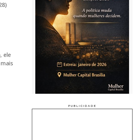
28)
o
)
, ele
 mais