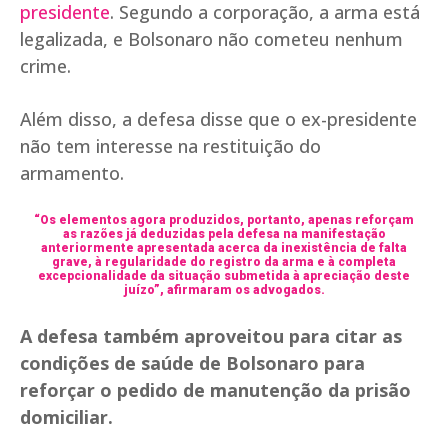
presidente
. Segundo a corporação, a arma está
legalizada, e Bolsonaro não cometeu nenhum
crime.
Além disso, a defesa disse que o ex-presidente
não tem interesse na restituição do
armamento.
“Os elementos agora produzidos, portanto, apenas reforçam
as razões já deduzidas pela defesa na manifestação
anteriormente apresentada acerca da inexistência de falta
grave, à regularidade do registro da arma e à completa
excepcionalidade da situação submetida à apreciação deste
juízo”, afirmaram os advogados.
A defesa também aproveitou para citar as
condições de saúde de Bolsonaro para
reforçar o pedido de manutenção da prisão
domiciliar.