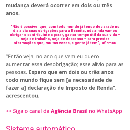
mudança deverá ocorrer em dois ou três
anos.
“Não é possível que, com todo mundo já tendo declarado no
dia a dia suas obrigações para a Receita, nós ainda vamos
obrigar o contribuinte a parar, gastar tempo útil da sua vida –
seja de trabalho, seja de descanso – para prestar
informações que, muitas vezes, a gente já tem”, afirmou.
“Então veja, no ano que vem eu quero
aumentar essa desobrigação; esse alívio para as
pessoas.
Espero que em dois ou três anos
todo mundo fique sem [a necessidade de
fazer a] declaração de Imposto de Renda”,
acrescentou.
>> Siga o canal da
Agência Brasil
no WhatsApp
Sistema automático