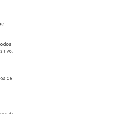
ue
modos
itivo,
o
dos de