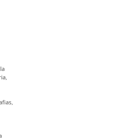
la
ia,
fias,
a