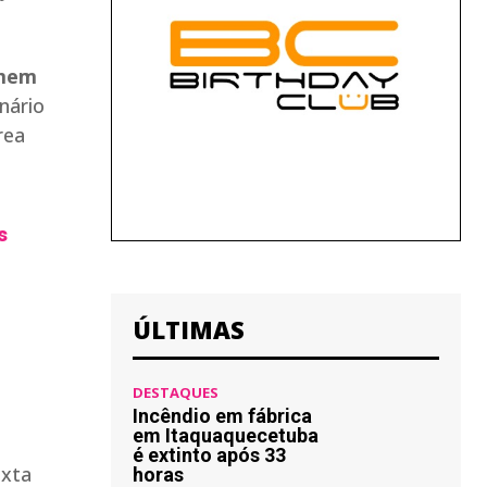
imem
nário
rea
s
ÚLTIMAS
DESTAQUES
Incêndio em fábrica
em Itaquaquecetuba
é extinto após 33
horas