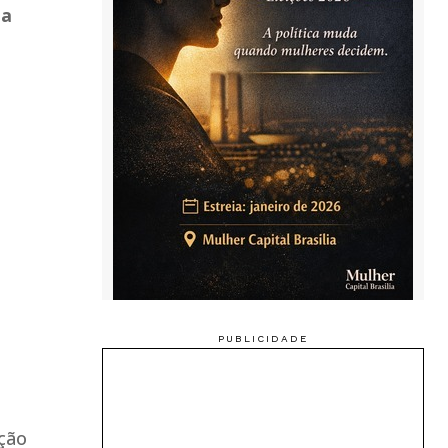
na
ação