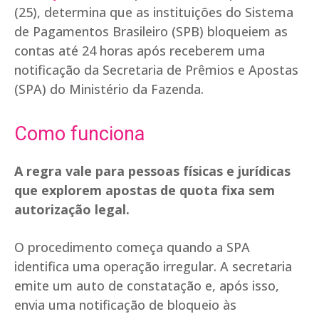
(25), determina que as instituições do Sistema
de Pagamentos Brasileiro (SPB) bloqueiem as
contas até 24 horas após receberem uma
notificação da Secretaria de Prêmios e Apostas
(SPA) do Ministério da Fazenda.
Como funciona
A regra vale para pessoas físicas e jurídicas
que explorem apostas de quota fixa sem
autorização legal.
O procedimento começa quando a SPA
identifica uma operação irregular. A secretaria
emite um auto de constatação e, após isso,
envia uma notificação de bloqueio às