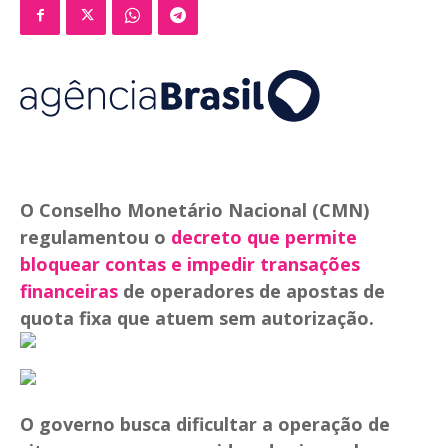
O Conselho Monetário Nacional (CMN)
regulamentou o
decreto que permite
bloquear contas e impedir transações
financeiras
de operadores de apostas de
quota fixa que atuem sem autorização.
O governo busca dificultar a operação de