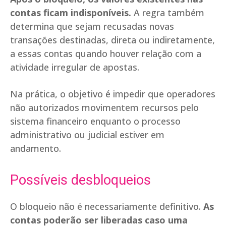
contas ficam indisponíveis.
A regra também
determina que sejam recusadas novas
transações destinadas, direta ou indiretamente,
a essas contas quando houver relação com a
atividade irregular de apostas.
Na prática, o objetivo é impedir que operadores
não autorizados movimentem recursos pelo
sistema financeiro enquanto o processo
administrativo ou judicial estiver em
andamento.
Possíveis desbloqueios
O bloqueio não é necessariamente definitivo.
As
contas poderão ser liberadas caso uma