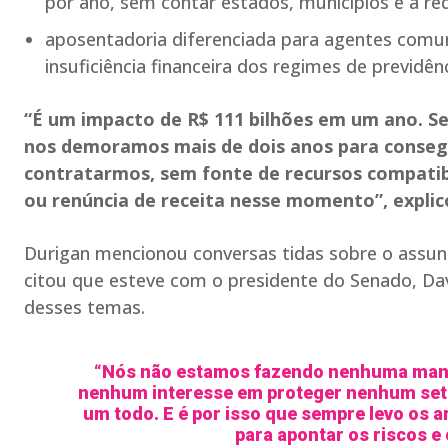
por ano, sem contar estados, municípios e a re
aposentadoria diferenciada para agentes comu
insuficiência financeira dos regimes de previdên
“É um impacto de R$ 111 bilhões em um ano. Se
nos demoramos mais de dois anos para consegui
contratarmos, sem fonte de recursos compatibi
ou renúncia de receita nesse momento”, explic
Durigan mencionou conversas tidas sobre o assun
citou que esteve com o presidente do Senado, Da
desses temas.
“Nós não estamos fazendo nenhuma manob
nenhum interesse em proteger nenhum setor
um todo. E é por isso que sempre levo os
para apontar os riscos e