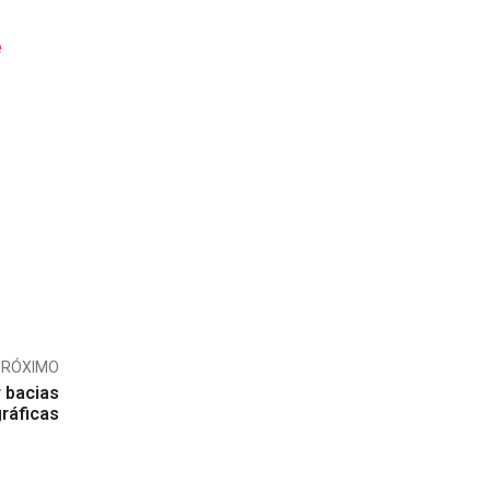
é
PRÓXIMO
 bacias
gráficas