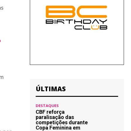
as
o
em
ÚLTIMAS
DESTAQUES
CBF reforça
paralisação das
competições durante
Copa Feminina em