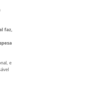
a
l faz,
espesa
nal, e
sável
o