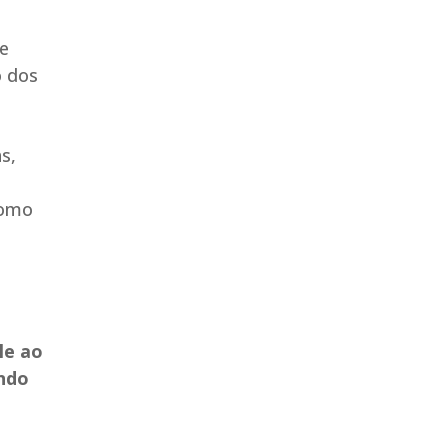
e
o dos
s,
como
le ao
indo