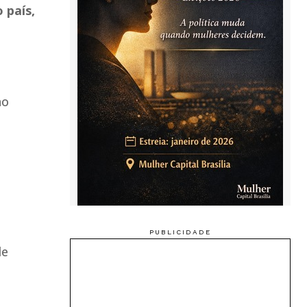
 país,
no
de