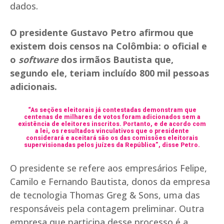
dados.
O presidente Gustavo Petro afirmou que
existem dois censos na Colômbia: o oficial e
o
software
dos irmãos Bautista que,
segundo ele, teriam incluído 800 mil pessoas
adicionais.
“As seções eleitorais já contestadas demonstram que
centenas de milhares de votos foram adicionados sem a
existência de eleitores inscritos. Portanto, e de acordo com
a lei, os resultados vinculativos que o presidente
considerará e aceitará são os das comissões eleitorais
supervisionadas pelos juízes da República”, disse Petro.
O presidente se refere aos empresários Felipe,
Camilo e Fernando Bautista, donos da empresa
de tecnologia Thomas Greg & Sons, uma das
responsáveis pela contagem preliminar. Outra
empresa que participa desse processo é a