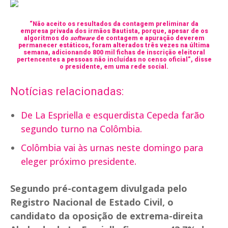
“Não aceito os resultados da contagem preliminar da
empresa privada dos irmãos Bautista, porque, apesar de os
algoritmos do
software
de contagem e apuração deverem
permanecer estáticos, foram alterados três vezes na última
semana, adicionando 800 mil fichas de inscrição eleitoral
pertencentes a pessoas não incluídas no censo oficial”, disse
o presidente, em uma rede social.
Notícias relacionadas:
De La Espriella e esquerdista Cepeda farão
segundo turno na Colômbia.
Colômbia vai às urnas neste domingo para
eleger próximo presidente.
Segundo pré-contagem divulgada pelo
Registro Nacional de Estado Civil, o
candidato da oposição de extrema-direita