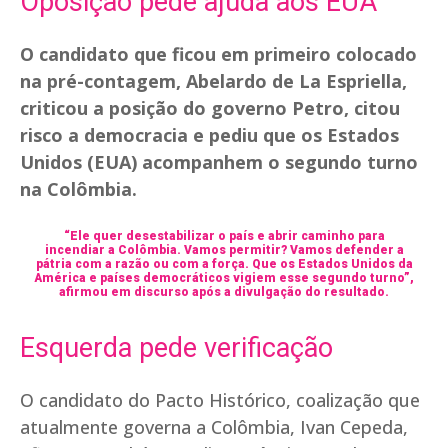
Oposição pede ajuda aos EUA
O candidato que ficou em primeiro colocado
na pré-contagem, Abelardo de La Espriella,
criticou a posição do governo Petro, citou
risco a democracia e pediu que os Estados
Unidos (EUA) acompanhem o segundo turno
na Colômbia.
“Ele quer desestabilizar o país e abrir caminho para
incendiar a Colômbia. Vamos permitir? Vamos defender a
pátria com a razão ou com a força. Que os Estados Unidos da
América e países democráticos vigiem esse segundo turno”,
afirmou em discurso após a divulgação do resultado.
Esquerda pede verificação
O candidato do Pacto Histórico, coalização que
atualmente governa a Colômbia, Ivan Cepeda,