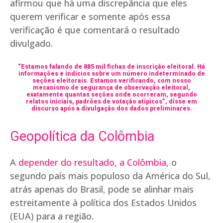
afirmou que há uma discrepância que eles
querem verificar e somente após essa
verificação é que comentará o resultado
divulgado.
“Estamos falando de 885 mil fichas de inscrição eleitoral. Há
informações e indícios sobre um número indeterminado de
seções eleitorais. Estamos verificando, com nosso
mecanismo de segurança de observação eleitoral,
exatamente quantas seções onde ocorreram, segundo
relatos iniciais, padrões de votação atípicos”, disse em
discurso após a divulgação dos dados preliminares.
Geopolítica da Colômbia
A
depender do resultado, a Colômbia
, o
segundo país mais populoso da América do Sul,
atrás apenas do Brasil, pode se alinhar mais
estreitamente à política dos Estados Unidos
(EUA) para a região.