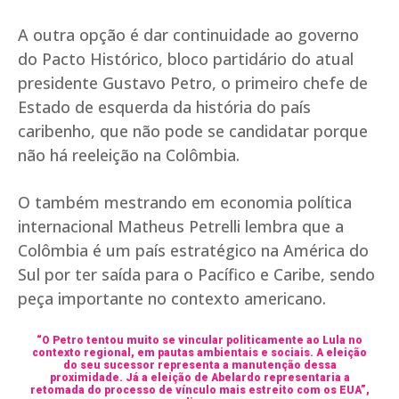
A outra opção é dar continuidade ao governo
do Pacto Histórico, bloco partidário do atual
presidente Gustavo Petro, o primeiro chefe de
Estado de esquerda da história do país
caribenho, que não pode se candidatar porque
não há reeleição na Colômbia.
O também mestrando em economia política
internacional Matheus Petrelli lembra que a
Colômbia é um país estratégico na América do
Sul por ter saída para o Pacífico e Caribe, sendo
peça importante no contexto americano.
“O Petro tentou muito se vincular politicamente ao Lula no
contexto regional, em pautas ambientais e sociais. A eleição
do seu sucessor representa a manutenção dessa
proximidade. Já a eleição de Abelardo representaria a
retomada do processo de vínculo mais estreito com os EUA”,