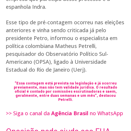
espanhola Indra.
Esse tipo de pré-contagem ocorreu nas eleições
anteriores e vinha sendo criticada já pelo
presidente Petro, informou o especialista em
política colombiana Matheus Petrelli,
pesquisador do Observatório Político Sul-
Americano (OPSA), ligado à Universidade
Estadual do Rio de Janeiro (Uerj).
“Essa contagem está prevista na legislação e já ocorreu
previamente, mas não tem validade jurídica. O resultado
oficial é contado por comissões escrutinadoras e saem,
geralmente, entre duas semanas e um mês”, destacou
Petrelli.
>> Siga o canal da
Agência Brasil
no WhatsApp