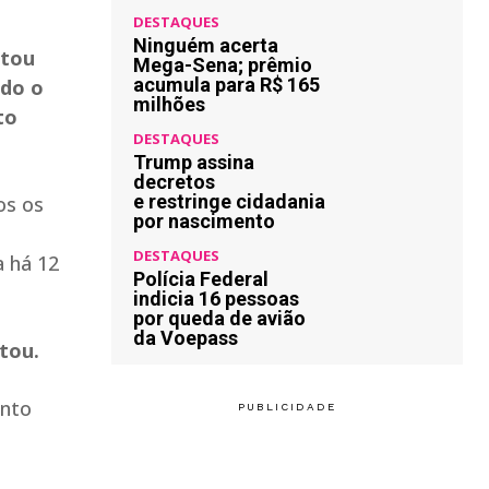
DESTAQUES
Ninguém acerta
itou
Mega-Sena; prêmio
acumula para R$ 165
ndo o
milhões
to
DESTAQUES
Trump assina
decretos
e restringe cidadania
os os
por nascimento
DESTAQUES
a há 12
Polícia Federal
indicia 16 pessoas
por queda de avião
da Voepass
tou.
ento