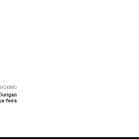
PRÓXIMO
Durigan
ça-feira