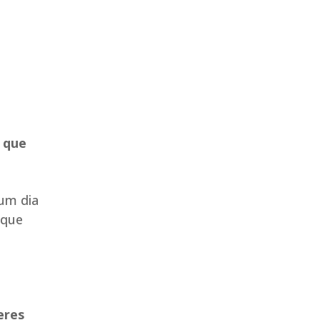
 que
hum dia
 que
eres