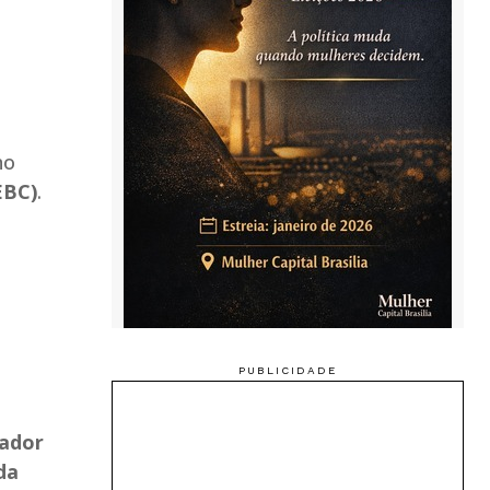
no
EBC)
.
hador
da