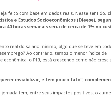
eja feito com base em dados reais. Nesse sentido,
c
ística e Estudos Socioeconômicos (Dieese), segu
ra 40 horas semanais seria de cerca de 1% no cus
nto real do salário mínimo, algo que se teve em tod
esemprego? Ao contrário, temos o menor índice de
ade econômica, o PIB, está crescendo como não cresci
uerer inviabilizar, e tem pouco fato”, complemen
 jornada tem, entre seus impactos positivos, o aum