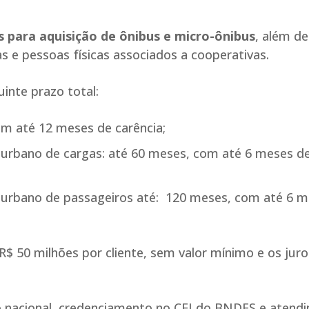
s para aquisição de ônibus e micro-ônibus
, além de
 e pessoas físicas associados a cooperativas.
inte prazo total:
m até 12 meses de carência;
 urbano de cargas: até 60 meses, com até 6 meses d
u urbano de passageiros até: 120 meses, com até 6 
$ 50 milhões por cliente, sem valor mínimo e os juro
ão nacional, credenciamento no CFI do BNDES e atend