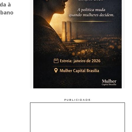
ada à
rbano