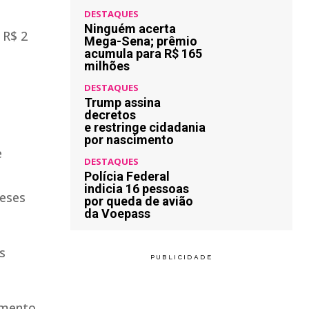
DESTAQUES
Ninguém acerta
 R$ 2
Mega-Sena; prêmio
acumula para R$ 165
milhões
DESTAQUES
Trump assina
decretos
e restringe cidadania
por nascimento
e
DESTAQUES
Polícia Federal
indicia 16 pessoas
meses
por queda de avião
da Voepass
s
imento