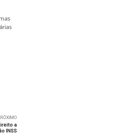
 mas
árias
PRÓXIMO
ireito a
ão INSS