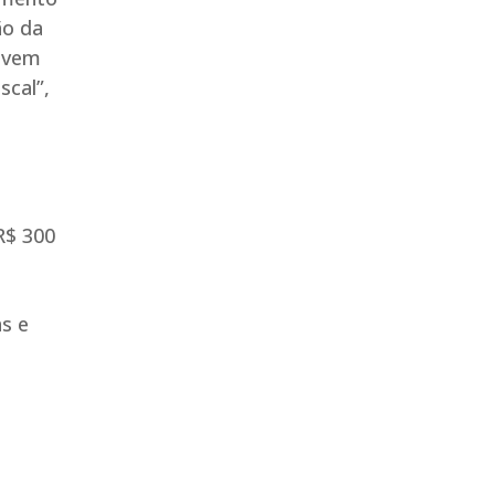
ão da
devem
scal”,
R$ 300
as e
o