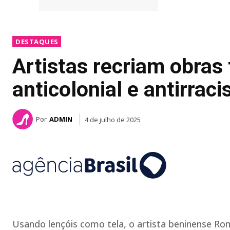
DESTAQUES
Artistas recriam obra
anticolonial e antirraci
Por
ADMIN
4 de julho de 2025
Usando lençóis como tela, o artista beninense R