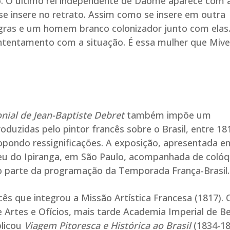
 O último rei independente de Daomé aparece com 
 insere no retrato. Assim como se insere em outra
gras e um homem branco colonizador junto com ela
ntentamento com a situação. É essa mulher que Mive
onial de Jean-Baptiste Debret
também impõe um
duzidas pelo pintor francês sobre o Brasil, entre 18
propondo ressignificações. A exposição, apresentada e
seu do Ipiranga, em São Paulo, acompanhada de colóq
 parte da programação da Temporada França-Brasil.
cês que integrou a Missão Artística Francesa (1817). 
 Artes e Ofícios, mais tarde Academia Imperial de Be
blicou
Viagem Pitoresca e Histórica ao Brasil
(1834-18