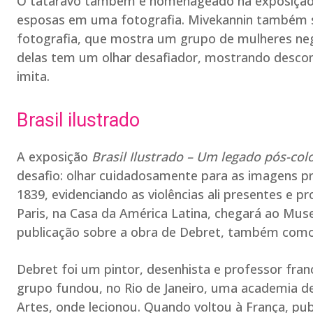
O tataravô também é homenageado na exposição.
esposas em uma fotografia. Mivekannin também se
fotografia, que mostra um grupo de mulheres ne
delas tem um olhar desafiador, mostrando desco
imita.
Brasil ilustrado
A exposição
Brasil Ilustrado – Um legado pós-col
desafio: olhar cuidadosamente para as imagens pro
1839, evidenciando as violências ali presentes e 
Paris, na Casa da América Latina, chegará ao Mu
publicação sobre a obra de Debret, também como
Debret foi um pintor, desenhista e professor fran
grupo fundou, no Rio de Janeiro, uma academia de
Artes, onde lecionou. Quando voltou à França, pu