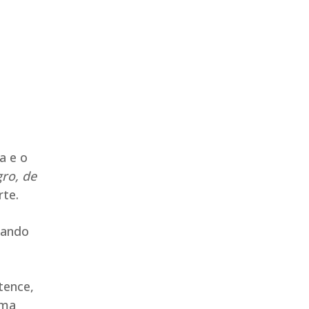
a e o
ro, de
rte.
uando
tence,
uma