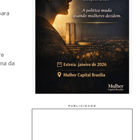
para
re
rna da