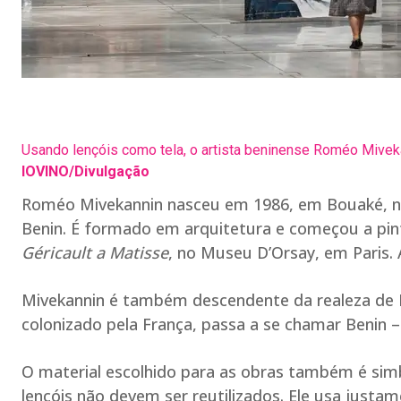
Usando lençóis como tela, o artista beninense Roméo Mive
IOVINO/Divulgação
Roméo Mivekannin nasceu em 1986, em Bouaké, na 
Benin. É formado em arquitetura e começou a pin
Géricault a Matisse
, no Museu D’Orsay, em Paris. 
Mivekannin é também descendente da realeza de 
colonizado pela França, passa a se chamar Benin –
O material escolhido para as obras também é simb
lençóis não devem ser reutilizados. Ele usa just