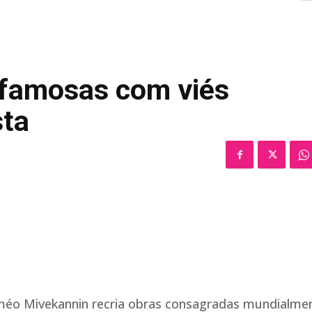
s famosas com viés
sta
oméo Mivekannin recria obras consagradas mundialme