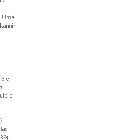
as
s. Uma
kannin
16 e
m
uio e
O
las
39),