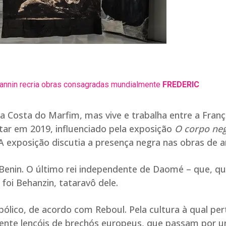
kannin recria obras consagradas mundialmente
FREDERIC
Costa do Marfim, mas vive e trabalha entre a Franç
tar em 2019, influenciado pela exposição
O corpo neg
A exposição discutia a presença negra nas obras de a
Benin. O último rei independente de Daomé – que, q
 foi Behanzin, tataravô dele.
ólico, de acordo com Reboul. Pela cultura à qual per
amente lençóis de brechós europeus, que passam por 