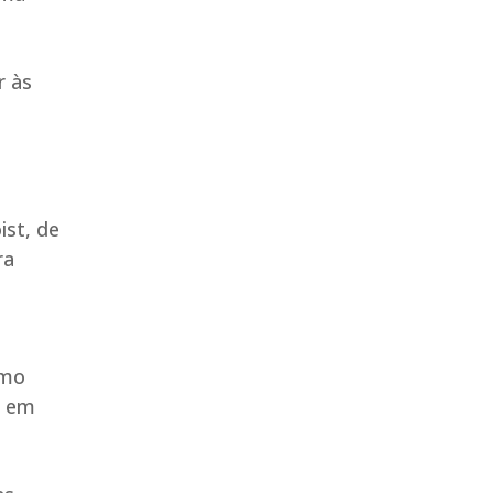
r às
ist, de
ra
omo
, em