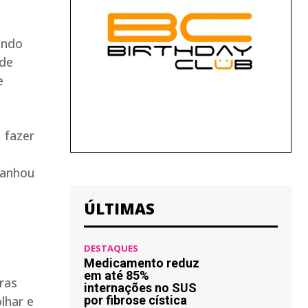
endo
 de
e
s fazer
panhou
ÚLTIMAS
DESTAQUES
Medicamento reduz
em até 85%
internações no SUS
por fibrose cística