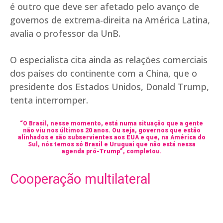
é outro que deve ser afetado pelo avanço de
governos de extrema-direita na América Latina,
avalia o professor da UnB.
O especialista cita ainda as relações comerciais
dos países do continente com a China, que o
presidente dos Estados Unidos, Donald Trump,
tenta interromper.
“O Brasil, nesse momento, está numa situação que a gente
não viu nos últimos 20 anos. Ou seja, governos que estão
alinhados e são subservientes aos EUA e que, na América do
Sul, nós temos só Brasil e Uruguai que não está nessa
agenda pró-Trump”, completou.
Cooperação multilateral