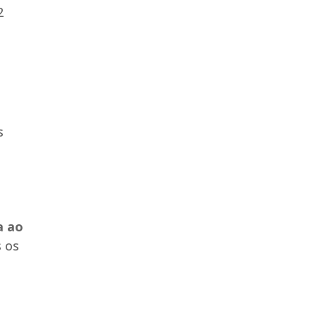
2
s
a ao
 os