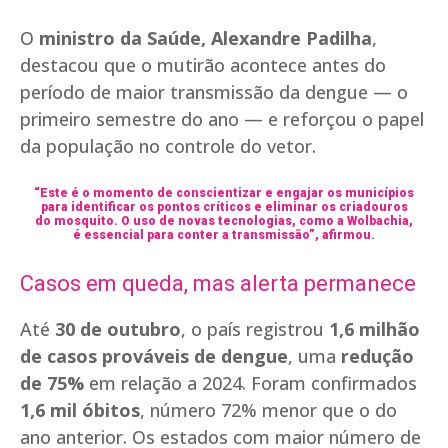
O
ministro da Saúde, Alexandre Padilha
,
destacou que o mutirão acontece antes do
período de maior transmissão da dengue — o
primeiro semestre do ano — e reforçou o papel
da população no controle do vetor.
“Este é o momento de conscientizar e engajar os municípios
para identificar os pontos críticos e eliminar os criadouros
do mosquito. O uso de novas tecnologias, como a Wolbachia,
é essencial para conter a transmissão”, afirmou.
Casos em queda, mas alerta permanece
Até
30 de outubro
, o país registrou
1,6 milhão
de casos prováveis de dengue
, uma
redução
de 75%
em relação a 2024. Foram confirmados
1,6 mil óbitos
, número 72% menor que o do
ano anterior. Os estados com maior número de