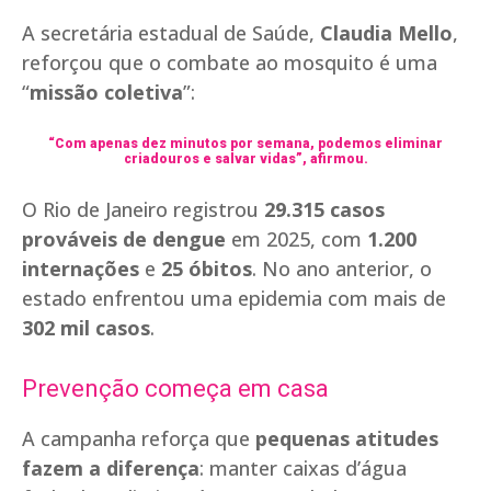
A secretária estadual de Saúde,
Claudia Mello
,
reforçou que o combate ao mosquito é uma
“
missão coletiva
”:
“Com apenas dez minutos por semana, podemos eliminar
criadouros e salvar vidas”, afirmou.
O Rio de Janeiro registrou
29.315 casos
prováveis de dengue
em 2025, com
1.200
internações
e
25 óbitos
. No ano anterior, o
estado enfrentou uma epidemia com mais de
302 mil casos
.
Prevenção começa em casa
A campanha reforça que
pequenas atitudes
fazem a diferença
: manter caixas d’água